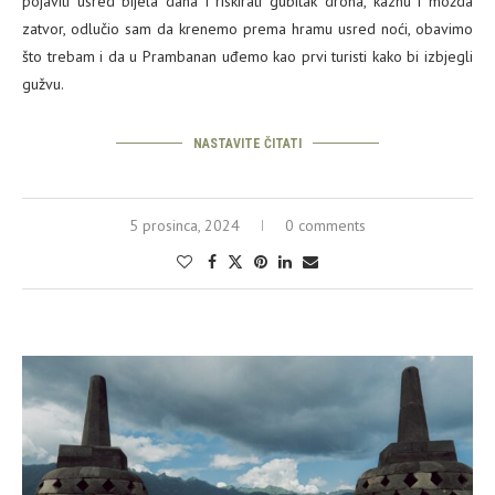
pojaviti usred bijela dana i riskirati gubitak drona, kaznu i možda
zatvor, odlučio sam da krenemo prema hramu usred noći, obavimo
što trebam i da u Prambanan uđemo kao prvi turisti kako bi izbjegli
gužvu.
NASTAVITE ČITATI
5 prosinca, 2024
0 comments