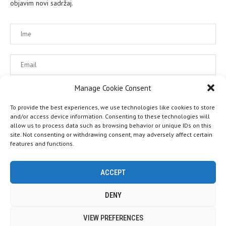
objavim novi sadržaj.
Manage Cookie Consent
Molimo prihvatite naša pravila korištenja.
To provide the best experiences, we use technologies like cookies to store
and/or access device information. Consenting to these technologies will
allow us to process data such as browsing behavior or unique IDs on this
site. Not consenting or withdrawing consent, may adversely affect certain
features and functions.
ACCEPT
DENY
Ove web stranice koriste kolačiće (cookies). Pretpostavljamo da ste
@2019 - SlavenSkrobot. All Right Reserved. Web by
Gaja Gati
VIEW PREFERENCES