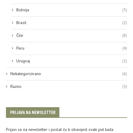
Bolivija
(3)
Brazil
(2)
Čile
(8)
Peru
(4)
Urugvaj
(1)
Nekategorizirano
(6)
Razno
(5)
PRIJAVA NA NEWSLETTER
Prijavi se na newsletter i poslat ću ti obavijest svaki put kada