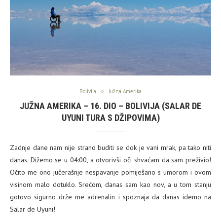
Bolivija
Južna Amerika
JUŽNA AMERIKA – 16. DIO – BOLIVIJA (SALAR DE
UYUNI TURA S DŽIPOVIMA)
Zadnje dane nam nije strano buditi se dok je vani mrak, pa tako niti
danas. Dižemo se u 04:00, a otvorivši oči shvaćam da sam preživio!
Očito me ono jučerašnje nespavanje pomiješano s umorom i ovom
visinom malo dotuklo. Srećom, danas sam kao nov, a u tom stanju
gotovo sigurno drže me adrenalin i spoznaja da danas idemo na
Salar de Uyuni!