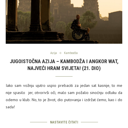
Azija
Kambodža
JUGOISTOČNA AZIJA – KAMBODŽA I ANGKOR WAT,
NAJVEĆI HRAM SVIJETA! (21. DIO)
Iako sam vožnju ujutro uspio prebaciti za jedan sat kasnije, to me
nije spasilo jer, otvorivši oči, malo sam požalio sinoćnju odluku da
odemo u klub. No, to je život, dio putovanja i izdržat ćemo, kao i do
sada!
NASTAVITE ČITATI