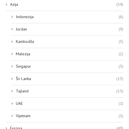
Azija
(54)
Indonezija
(6)
Jordan
(9)
Kambodža
(3)
Malezija
(2)
Singapur
(5)
Šri Lanka
(13)
Tajland
(15)
UAE
(1)
Vijetnam
(1)
Europa
(49)