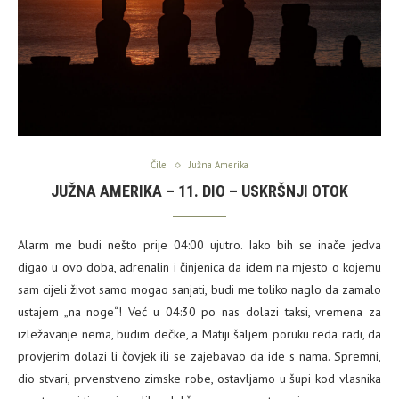
Čile
Južna Amerika
JUŽNA AMERIKA – 11. DIO – USKRŠNJI OTOK
Alarm me budi nešto prije 04:00 ujutro. Iako bih se inače jedva
digao u ovo doba, adrenalin i činjenica da idem na mjesto o kojemu
sam cijeli život samo mogao sanjati, budi me toliko naglo da zamalo
ustajem „na noge“! Već u 04:30 po nas dolazi taksi, vremena za
izležavanje nema, budim dečke, a Matiji šaljem poruku reda radi, da
provjerim dolazi li čovjek ili se zajebavao da ide s nama. Spremni,
dio stvari, prvenstveno zimske robe, ostavljamo u šupi kod vlasnika