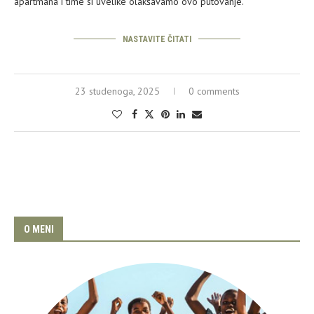
apartmana i time si uvelike olakšavamo ovo putovanje.
NASTAVITE ČITATI
23 studenoga, 2025
0 comments
O MENI