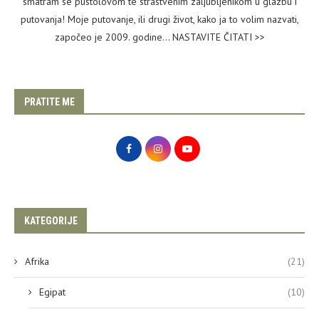
smatram se pustolovom te strastvenim zaljubljenikom u glazbu i
putovanja! Moje putovanje, ili drugi život, kako ja to volim nazvati,
započeo je 2009. godine...
NASTAVITE ČITATI >>
PRATITE ME
KATEGORIJE
Afrika
(21)
Egipat
(10)