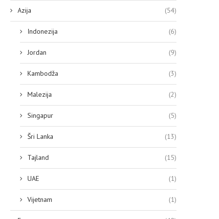
Azija
(54)
Indonezija
(6)
Jordan
(9)
Kambodža
(3)
Malezija
(2)
Singapur
(5)
Šri Lanka
(13)
Tajland
(15)
UAE
(1)
Vijetnam
(1)