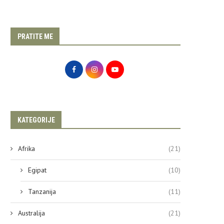
PRATITE ME
KATEGORIJE
Afrika
(21)
Egipat
(10)
Tanzanija
(11)
Australija
(21)