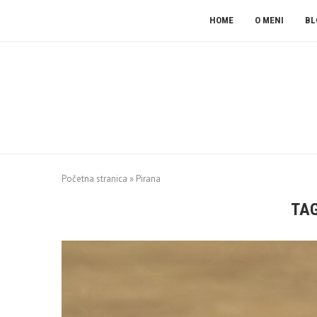
HOME
O MENI
BL
Početna stranica
»
Pirana
TA