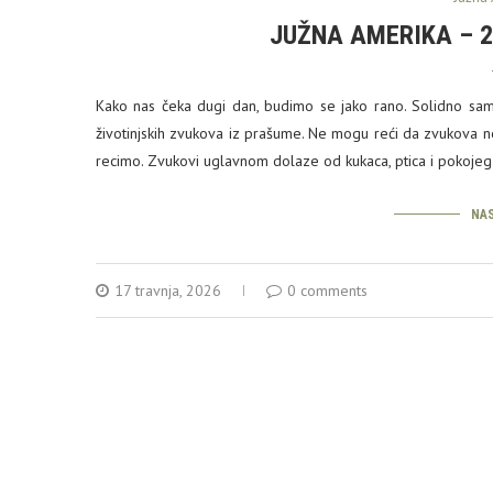
JUŽNA AMERIKA – 2
Kako nas čeka dugi dan, budimo se jako rano. Solidno sam
životinjskih zvukova iz prašume. Ne mogu reći da zvukova ne
recimo. Zvukovi uglavnom dolaze od kukaca, ptica i pokoje
NAS
17 travnja, 2026
0 comments