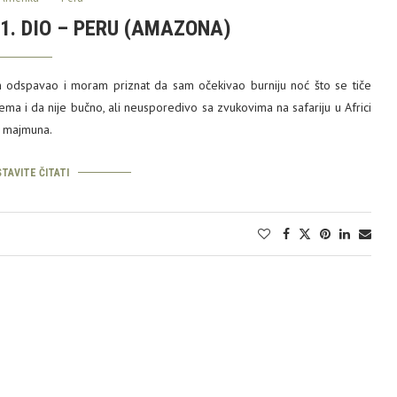
1. DIO – PERU (AMAZONA)
 odspavao i moram priznat da sam očekivao burniju noć što se tiče
ma i da nije bučno, ali neusporedivo sa zvukovima na safariju u Africi
g majmuna.
TAVITE ČITATI