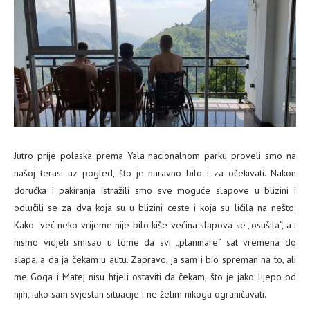
Jutro prije polaska prema Yala nacionalnom parku proveli smo na
našoj terasi uz pogled, što je naravno bilo i za očekivati. Nakon
doručka i pakiranja istražili smo sve moguće slapove u blizini i
odlučili se za dva koja su u blizini ceste i koja su ličila na nešto.
Kako već neko vrijeme nije bilo kiše većina slapova se „osušila“, a i
nismo vidjeli smisao u tome da svi „planinare“ sat vremena do
slapa, a da ja čekam u autu. Zapravo, ja sam i bio spreman na to, ali
me Goga i Matej nisu htjeli ostaviti da čekam, što je jako lijepo od
njih, iako sam svjestan situacije i ne želim nikoga ograničavati.