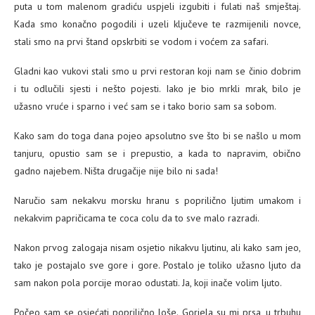
puta u tom malenom gradiću uspjeli izgubiti i fulati naš smještaj.
Kada smo konačno pogodili i uzeli ključeve te razmijenili novce,
stali smo na prvi štand opskrbiti se vodom i voćem za safari.
Gladni kao vukovi stali smo u prvi restoran koji nam se činio dobrim
i tu odlučili sjesti i nešto pojesti. Iako je bio mrkli mrak, bilo je
užasno vruće i sparno i već sam se i tako borio sam sa sobom.
Kako sam do toga dana pojeo apsolutno sve što bi se našlo u mom
tanjuru, opustio sam se i prepustio, a kada to napravim, obično
gadno najebem. Ništa drugačije nije bilo ni sada!
Naručio sam nekakvu morsku hranu s poprilično ljutim umakom i
nekakvim papričicama te coca colu da to sve malo razradi.
Nakon prvog zalogaja nisam osjetio nikakvu ljutinu, ali kako sam jeo,
tako je postajalo sve gore i gore. Postalo je toliko užasno ljuto da
sam nakon pola porcije morao odustati. Ja, koji inače volim ljuto.
Počeo sam se osjećati poprilično loše. Gorjela su mi prsa, u trbuhu