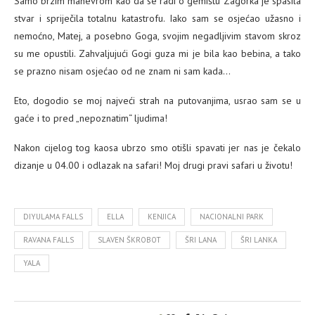
Samo brzim manevrom kao da se radi o gemištu Zagorka je spasila
stvar i spriječila totalnu katastrofu. Iako sam se osjećao užasno i
nemoćno, Matej, a posebno Goga, svojim negadljivim stavom skroz
su me opustili. Zahvaljujući Gogi guza mi je bila kao bebina, a tako
se prazno nisam osjećao od ne znam ni sam kada…
Eto, dogodio se moj najveći strah na putovanjima, usrao sam se u
gaće i to pred „nepoznatim“ ljudima!
Nakon cijelog tog kaosa ubrzo smo otišli spavati jer nas je čekalo
dizanje u 04.00 i odlazak na safari! Moj drugi pravi safari u životu!
DIYULAMA FALLS
ELLA
KENJICA
NACIONALNI PARK
RAVANA FALLS
SLAVEN ŠKROBOT
ŠRI LANA
ŠRI LANKA
YALA