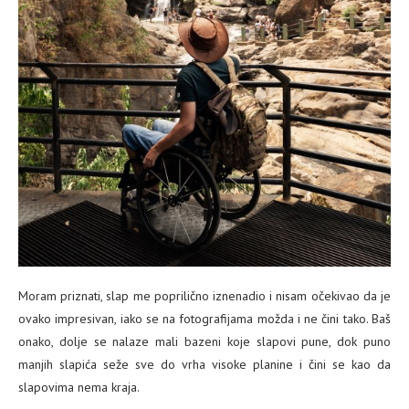
Moram priznati, slap me poprilično iznenadio i nisam očekivao da je
ovako impresivan, iako se na fotografijama možda i ne čini tako. Baš
onako, dolje se nalaze mali bazeni koje slapovi pune, dok puno
manjih slapića seže sve do vrha visoke planine i čini se kao da
slapovima nema kraja.