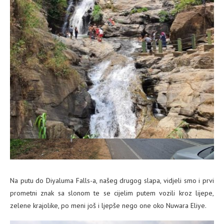
dok su se Manoj i Matej odvažili na kupanje! Bilo je poprilično
smiješno vidjeti Manoja onako sramežljivog bez majice i u kričavo
žutim kupaćima.
Diyulama Falls
Na putu do Diyaluma Falls-a, našeg drugog slapa, vidjeli smo i prvi
prometni znak sa slonom te se cijelim putem vozili kroz lijepe,
zelene krajolike, po meni još i ljepše nego one oko Nuwara Eliye.