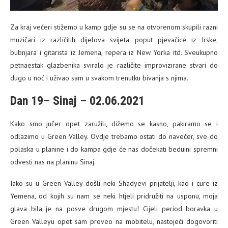
Za kraj večeri stižemo u kamp gdje su se na otvorenom skupili razni
muzičari iz različitih dijelova svijeta, poput pjevačice iz Irske,
bubnjara i gitarista iz Jemena, repera iz New Yorka itd. Sveukupno
petnaestak glazbenika sviralo je različite improvizirane stvari do
dugo u noć i uživao sam u svakom trenutku bivanja s njima.
Dan 19– Sinaj – 02.06.2021
Kako smo jučer opet zaružili, dižemo se kasno, pakiramo se i
odlazimo u Green Valley. Ovdje trebamo ostati do navečer, sve do
polaska u planine i do kampa gdje će nas dočekati beduini spremni
odvesti nas na planinu Sinaj.
Iako su u Green Valley došli neki Shadyevi prijatelji, kao i cure iz
Yemena, od kojih su nam se neki htjeli pridružiti na usponu, moja
glava bila je na posve drugom mjestu! Cijeli period boravka u
Green Valleyu opet sam proveo na mobitelu, nastojeći dogovoriti