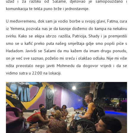
užad i za razliku od Salame, djelovao je samopouzdano i
komunikacija te tekla puno brže i jednostavnije.
U međuvremenu, dok sam ja vodio borbe u svojoj glavi, Fatma, cura
iz Yemena, pozvala nas je da kasnije dođemo do kampa na nekakvu
svirku. Kako se ekipa ubrzo razišla, Patricija, Shady i ja premjestili
smo se u kafić preko puta našeg smještaja gdje smo popili piće s
Hadadom. Javivši se Salami da mu kažem da imam drugu ponudu,
on je već sve saznao, poželio mi sreću i olakšao odluku. Nije mi više
ništa preostalo nego javiti Mohmedu da dogovor vrijedi i da se
vidimo sutra u 22:00 na lokaciji.