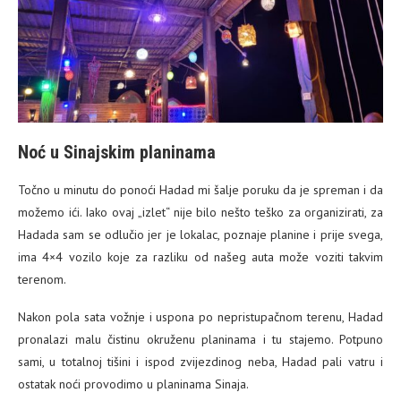
Noć u Sinajskim planinama
Točno u minutu do ponoći Hadad mi šalje poruku da je spreman i da
možemo ići. Iako ovaj „izlet“ nije bilo nešto teško za organizirati, za
Hadada sam se odlučio jer je lokalac, poznaje planine i prije svega,
ima 4×4 vozilo koje za razliku od našeg auta može voziti takvim
terenom.
Nakon pola sata vožnje i uspona po nepristupačnom terenu, Hadad
pronalazi malu čistinu okruženu planinama i tu stajemo. Potpuno
sami, u totalnoj tišini i ispod zvijezdinog neba, Hadad pali vatru i
ostatak noći provodimo u planinama Sinaja.