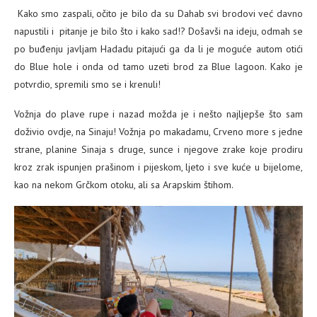
Kako smo zaspali, očito je bilo da su Dahab svi brodovi već davno
napustili i pitanje je bilo što i kako sad!? Došavši na ideju, odmah se
po buđenju javljam Hadadu pitajući ga da li je moguće autom otići
do Blue hole i onda od tamo uzeti brod za Blue lagoon. Kako je
potvrdio, spremili smo se i krenuli!
Vožnja do plave rupe i nazad možda je i nešto najljepše što sam
doživio ovdje, na Sinaju! Vožnja po makadamu, Crveno more s jedne
strane, planine Sinaja s druge, sunce i njegove zrake koje prodiru
kroz zrak ispunjen prašinom i pijeskom, ljeto i sve kuće u bijelome,
kao na nekom Grčkom otoku, ali sa Arapskim štihom.