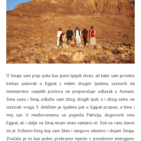
O Sinaju sam prije puta čuo puno lijepih stvari, ali kako sam prvotno
trebao putovati u Egipat s nekim drugim ljudima, saznavši da
ministarstvo vanjskih poslova ne preporučuje odlazak u Aswaan,
Siwa oazu i Sinaj, odlučio sam zbog drugih ljudi, a i zbog sebe, ne
izazivati vraga. S dotičnim je ljudima put u Egipat propao, a time i
moj san. U međuvremenu se pojavila Patricija, dogovorili smo
Egipat, ali i dalje na Sinaj nisam imao namjeru ići. Soli na ranu stavio
mi je Srđanov blog koji sam čitao i njegovo iskustvo i dojam Sinaja.
Zvučalo je to kao jedno prekrasno mjesto s posebnom energijom.