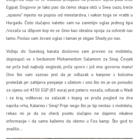
Egipat. Dogovor je tako pao da ćemo skupa otići u Siwa oazu, treće
„opasno“ mjesto na popisu od ministarstva, i nakon toga se vratiti u
Hurgadu. Čisto slučajno naletio sam na zanimljiv oglas jednog tipa
/vozača sa džipom koji mi se činio kao idealna opcija za odvesti nas
tamo. Poslao sam Jovani oglas i taman je stigao Shady po nas.
Vožnju do Sueskog kanala doslovno sam proveo na mobitelu,
dopisujući se s beduinom Mohamedom Salamom za Sinaj. Čovjek
ne prča baš najbolji engleski, priča sporo i još ima govornu manu!
Ono što sam saznao jest da je odlazak u kanjone s kolicima
pretežak jer zahtjeva penjanje s užetom i ono što mi je on ponudio
za cijenu od 4350 EGP (83 eura) jest petero nosača, odlazak u Wadi
i za kraj, vidikovac za zalazak s kojeg se pruža pogled na dva
najviša vrha, Katarinu i Sinaj! Prije nego što je tip nestao s mobitela,
rekao mi je da na check pointu slučajno ne dajemo nikakve
informacije i da samo kažemo da idemo u Fox kamp. Što god to
značilo…