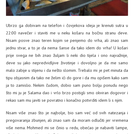
Ubrzo ga dobivam na telefon i čovjekova ideja je krenuti sutra u
22:00 navečer i staviti me u neku košaru na bočnu stranu deve.
Nisam posve znao teren kojim se penjemo do vrha, ali znao sam
jednu stvar, a to je da nema šanse da tako idem do vrha! U košari
prije svega ne bih znao žuljam li neki dio tijela i ono najvažnije,
deve su jako nepredvidljive životinje i dovoljno je da me samo
malo zabije u stijenu i da nešto slomim. Trebalo mi je pet minuta da
tipu objasnim da tako ne želim ići do gore i da mu opišem kako sam
ja to zamislio. Nekim čudom, dobio sam puno bolju ponudu nego
što mi ju je Salama dao i vrlo brzo postigli smo okviran dogovor i
rekao sam mu javiti se povratno i konačno potvrditi idem li s njim.
Nisam više znao što je najbolje, bio sam već od svih natezanja i
pregovaranja zbunjen, ali znao sam da moram odlučiti jer vremena
više nema. Mohmed mi se činio u redu, obećao je nabaviti lampe,