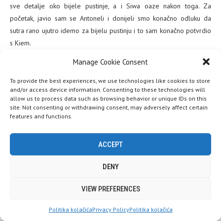
sve detalje oko bijele pustinje, a i Siwa oaze nakon toga. Za
početak, javio sam se Antoneli i donijeli smo konačno odluku da
sutra rano ujutro idemo za bijelu pustinju i to sam konačno potvrdio
s Kiem.
Manage Cookie Consent
To provide the best experiences, we use technologies like cookies to store
and/or access device information. Consenting to these technologies will
allow us to process data such as browsing behavior or unique IDs on this
site. Not consenting or withdrawing consent, may adversely affect certain
features and functions.
ACCEPT
Nakon toga, bacio sam se na pregovore s Amrom, čovjekom na čiji
DENY
sam oglas sasvim slučajno naišao na Facebooku i za kojeg sam se
Ove web stranice koriste kolačiće (cookies). Pretpostavljamo da ste
VIEW PREFERENCES
odlučio da bi nas potencijalno mogao voditi i biti s nama u Siwa
OK s tim, ali možete se odjaviti ako želite.
Prihvati
oazi. Kako je s nama trebala ići i Jovana, sve informacije trebao sam
Politika kolačića
Privacy Policy
Politika kolačića
Pročitaj više
dijeliti i s njom. Amro mi se činio kao kul lik, s dobrim poznavanjem