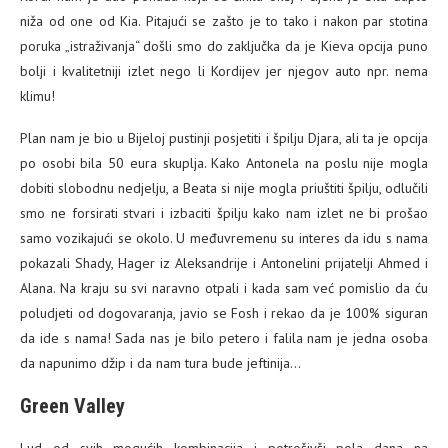
niža od one od Kia. Pitajući se zašto je to tako i nakon par stotina
poruka „istraživanja“ došli smo do zaključka da je Kieva opcija puno
bolji i kvalitetniji izlet nego li Kordijev jer njegov auto npr. nema
klimu!
Plan nam je bio u Bijeloj pustinji posjetiti i špilju Djara, ali ta je opcija
po osobi bila 50 eura skuplja. Kako Antonela na poslu nije mogla
dobiti slobodnu nedjelju, a Beata si nije mogla priuštiti špilju, odlučili
smo ne forsirati stvari i izbaciti špilju kako nam izlet ne bi prošao
samo vozikajući se okolo. U međuvremenu su interes da idu s nama
pokazali Shady, Hager iz Aleksandrije i Antonelini prijatelji Ahmed i
Alana. Na kraju su svi naravno otpali i kada sam već pomislio da ću
poludjeti od dogovaranja, javio se Fosh i rekao da je 100% siguran
da ide s nama! Sada nas je bilo petero i falila nam je jedna osoba
da napunimo džip i da nam tura bude jeftinija…
Green Valley
Lud od svih mogućih kombinacija i potrošivši pola dana na