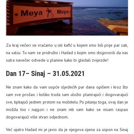
Za kraj večeri se vraćamo u isti kafić u kojem smo bili prije par sati,
na salsu. Tu nam se pridružio i Hadad s kojim smo dogovorili da nas
sutra navečer odvede u planine kako bi gledali zvijezde!
Dan 17– Sinaj – 31.05.2021
Ne znam kako da vam uopće sljedećih par dana opišem i kroz što
sam sve prošao i koliko truda sam uložio planirajući i dogovarajući
sve, tipkajući jednim prstom na mobitelu. Po pitanju toga, ovaj dan je
možda bio i najgori i ne znam niti sam kako se nisam raspao
dogovarajući više stvari odjednom.
Već ujutro Hadad mi je javio da je njegova cijena za uspon na Sinaj