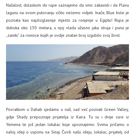
Nažalost, dolaskom do rupe saznajemo da smo zakasnili i da Plavu
lagunu na ovom putovanju očito nećemo vidjeti. Inače, Blue hole je
poznata kao najzloglasnije mjesto za ronjenje u Egiptu! Rupa je
duboka oko 130 metara, u njoj vlada užasno jaka struja i puna je
„zamki“ za ronioce kojih je ovdje znatan broj izgubilo svoj život.
Povratkom u Dahab sjedamo u naš, sad već poznati Green Valley,
gdje Shady prepoznaje prijatelja iz Kaira. Tu su i dvije cure iz
Yemena te još jedan lokalac koje upoznajemo. Svima pričamo o
našoj ideji o usponu na Sinaj. Čuvši našu ideju, lokalac, prijatelj od