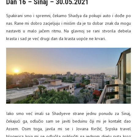
Dan 16 – Sinaj – 30.05.2021
Spakirani smo i spremni, čekamo Shadya da pokupi auto i dođe po
nas. Rane mi dobro zacjeljuju i mislim da je to dobar znak da mogu
nastaviti u malo jačem ritmu. Na glavnoj se rani stvorila debela
krasta i sad je već drugi dan da krasta uopće ne krvari.
Iako smo već imali sa Shadyeve strane jednu ponudu za Sinaj,
čekajući ga, odlučio sam se javiti beduinu čiji mi je kontakt dao
Assem. Osim toga, javila mi se i Jovana Kvržić, Srpska travel
blogerica koja mi se odlučila priključiti na jednom dijelu puta kroz