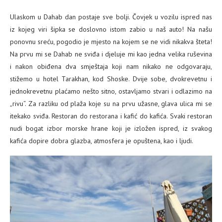
Ulaskom u Dahab dan postaje sve bolji. Čovjek u vozilu ispred nas
iz kojeg viri šipka se doslovno istom zabio u naš auto! Na našu
ponovnu sreću, pogodio je mjesto na kojem se ne vidi nikakva šteta!
Na prvu mi se Dahab ne sviđa i djeluje mi kao jedna velika ruševina
i nakon obiđena dva smještaja koji nam nikako ne odgovaraju,
stižemo u hotel Tarakhan, kod Shoske. Dvije sobe, dvokrevetnu i
jednokrevetnu plaćamo nešto sitno, ostavljamo stvari i odlazimo na
„rivu“. Za razliku od plaža koje su na prvu užasne, glava ulica mi se
itekako sviđa. Restoran do restorana i kafić do kafića. Svaki restoran
nudi bogat izbor morske hrane koji je izložen ispred, iz svakog
kafića dopire dobra glazba, atmosfera je opuštena, kao i ljudi.