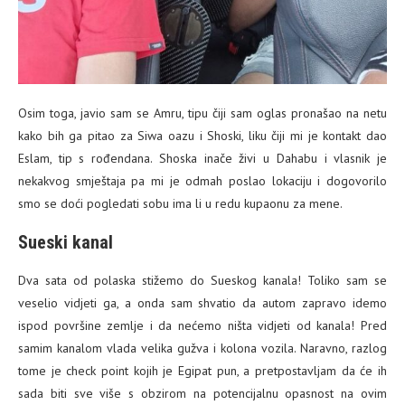
Osim toga, javio sam se Amru, tipu čiji sam oglas pronašao na netu
kako bih ga pitao za Siwa oazu i Shoski, liku čiji mi je kontakt dao
Eslam, tip s rođendana. Shoska inače živi u Dahabu i vlasnik je
nekakvog smještaja pa mi je odmah poslao lokaciju i dogovorilo
smo se doći pogledati sobu ima li u redu kupaonu za mene.
Sueski kanal
Dva sata od polaska stižemo do Sueskog kanala! Toliko sam se
veselio vidjeti ga, a onda sam shvatio da autom zapravo idemo
ispod površine zemlje i da nećemo ništa vidjeti od kanala! Pred
samim kanalom vlada velika gužva i kolona vozila. Naravno, razlog
tome je check point kojih je Egipat pun, a pretpostavljam da će ih
sada biti sve više s obzirom na potencijalnu opasnost na ovim