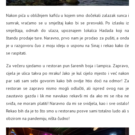
Nakon pića u obližnjem kafiću u kojem smo dočekali zalazak sunca i
sumrak, vraćamo se u smještaj kako bi se presvukli. Po izlasku iz
smještaja, odmah do ulaza, upoznajem lokalca Hadada koji na
štandu prodaje ture. Naravno, prvo nam je prodao za pušiti, a onda
je u razgovoru čuo z moju ideju o usponu na Sinaj i rekao kako će
se raspitati.
Za večeru sjedamo u restoran pun šarenih boja i lampica. Zapravo,
cijela je ulica takva po mraku! Jako je kul cijelo mjesto i već nakon
par sati sam sebi govorim kako bih ovdje htio doći na odmor! Za
restoran se zapravo nismo mogli odlučiti, ali ispred ovog nas je
zaustavio gazda i lik me navukao rekavši mi da ako mi se riba ne
sviđa, ne moram platiti! Naravno da mi se svidjela, kao i sve ostalo!
Rekao bih da je to što smo u restoranu posve sami totalno ludo ali s
obzirom na pandemiju, ništa čudno!