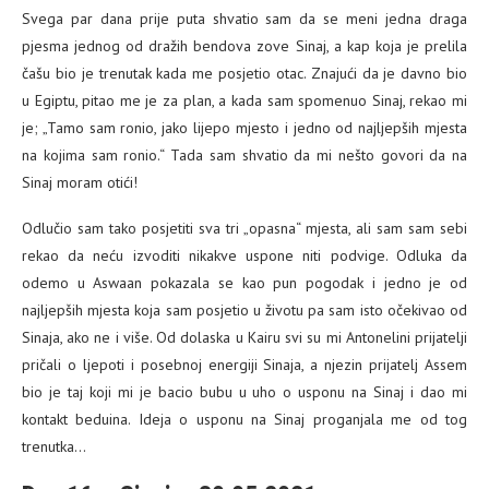
Svega par dana prije puta shvatio sam da se meni jedna draga
pjesma jednog od dražih bendova zove Sinaj, a kap koja je prelila
čašu bio je trenutak kada me posjetio otac. Znajući da je davno bio
u Egiptu, pitao me je za plan, a kada sam spomenuo Sinaj, rekao mi
je; „Tamo sam ronio, jako lijepo mjesto i jedno od najljepših mjesta
na kojima sam ronio.“ Tada sam shvatio da mi nešto govori da na
Sinaj moram otići!
Odlučio sam tako posjetiti sva tri „opasna“ mjesta, ali sam sam sebi
rekao da neću izvoditi nikakve uspone niti podvige. Odluka da
odemo u Aswaan pokazala se kao pun pogodak i jedno je od
najljepših mjesta koja sam posjetio u životu pa sam isto očekivao od
Sinaja, ako ne i više. Od dolaska u Kairu svi su mi Antonelini prijatelji
pričali o ljepoti i posebnoj energiji Sinaja, a njezin prijatelj Assem
bio je taj koji mi je bacio bubu u uho o usponu na Sinaj i dao mi
kontakt beduina. Ideja o usponu na Sinaj proganjala me od tog
trenutka…