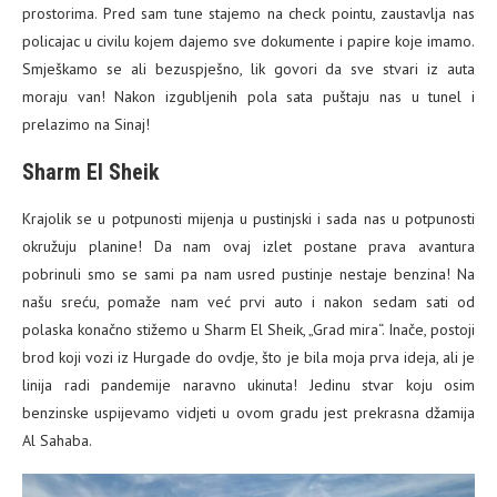
prostorima. Pred sam tune stajemo na check pointu, zaustavlja nas
policajac u civilu kojem dajemo sve dokumente i papire koje imamo.
Smješkamo se ali bezuspješno, lik govori da sve stvari iz auta
moraju van! Nakon izgubljenih pola sata puštaju nas u tunel i
prelazimo na Sinaj!
Sharm El Sheik
Krajolik se u potpunosti mijenja u pustinjski i sada nas u potpunosti
okružuju planine! Da nam ovaj izlet postane prava avantura
pobrinuli smo se sami pa nam usred pustinje nestaje benzina! Na
našu sreću, pomaže nam već prvi auto i nakon sedam sati od
polaska konačno stižemo u Sharm El Sheik, „Grad mira“. Inače, postoji
brod koji vozi iz Hurgade do ovdje, što je bila moja prva ideja, ali je
linija radi pandemije naravno ukinuta! Jedinu stvar koju osim
benzinske uspijevamo vidjeti u ovom gradu jest prekrasna džamija
Al Sahaba.