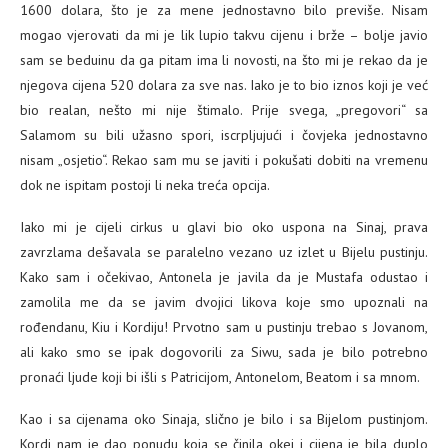
1600 dolara, što je za mene jednostavno bilo previše. Nisam
mogao vjerovati da mi je lik lupio takvu cijenu i brže – bolje javio
sam se beduinu da ga pitam ima li novosti, na što mi je rekao da je
njegova cijena 520 dolara za sve nas. Iako je to bio iznos koji je već
bio realan, nešto mi nije štimalo. Prije svega, „pregovori“ sa
Salamom su bili užasno spori, iscrpljujući i čovjeka jednostavno
nisam „osjetio“. Rekao sam mu se javiti i pokušati dobiti na vremenu
dok ne ispitam postoji li neka treća opcija.
Iako mi je cijeli cirkus u glavi bio oko uspona na Sinaj, prava
zavrzlama dešavala se paralelno vezano uz izlet u Bijelu pustinju.
Kako sam i očekivao, Antonela je javila da je Mustafa odustao i
zamolila me da se javim dvojici likova koje smo upoznali na
rođendanu, Kiu i Kordiju! Prvotno sam u pustinju trebao s Jovanom,
ali kako smo se ipak dogovorili za Siwu, sada je bilo potrebno
pronaći ljude koji bi išli s Patricijom, Antonelom, Beatom i sa mnom.
Kao i sa cijenama oko Sinaja, slično je bilo i sa Bijelom pustinjom.
Kordi nam je dao ponudu koja se činila okej i cijena je bila duplo