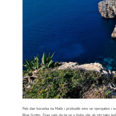
Peti dan boravka na Malti i probudili smo se vjerojatno i na
Blue Grotto. Znao sam da mi se u špilju ide, ali isto tako, kol