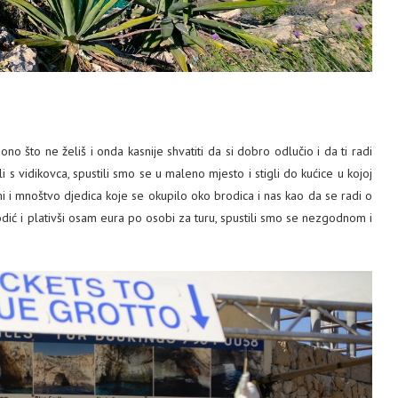
o što ne želiš i onda kasnije shvatiti da si dobro odlučio i da ti radi
 s vidikovca, spustili smo se u maleno mjesto i stigli do kućice u kojoj
mi i mnoštvo djedica koje se okupilo oko brodica i nas kao da se radi o
odić i plativši osam eura po osobi za turu, spustili smo se nezgodnom i