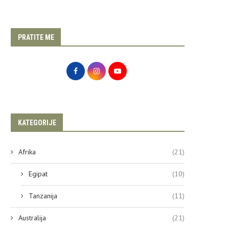
PRATITE ME
KATEGORIJE
Afrika
(21)
Egipat
(10)
Tanzanija
(11)
Australija
(21)