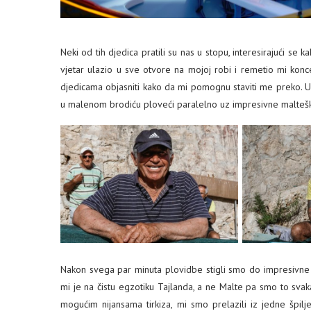
Neki od tih djedica pratili su nas u stopu, interesirajući se 
vjetar ulazio u sve otvore na mojoj robi i remetio mi koncen
djedicama objasniti kako da mi pomognu staviti me preko. U
u malenom brodiću ploveći paralelno uz impresivne malteške
Nakon svega par minuta plovidbe stigli smo do impresivne pl
mi je na čistu egzotiku Tajlanda, a ne Malte pa smo to svaka
mogućim nijansama tirkiza, mi smo prelazili iz jedne špil