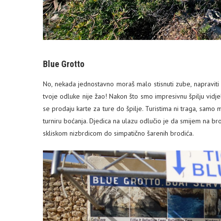
Blue Grotto
No, nekada jednostavno moraš malo stisnuti zube, napraviti on
tvoje odluke nije žao! Nakon što smo impresivnu špilju vidjeli
se prodaju karte za ture do špilje. Turistima ni traga, samo 
turniru boćanja. Djedica na ulazu odlučio je da smijem na br
skliskom nizbrdicom do simpatično šarenih brodića.