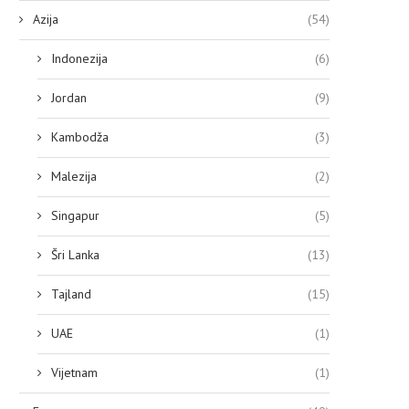
Azija
(54)
Indonezija
(6)
Jordan
(9)
Kambodža
(3)
Malezija
(2)
Singapur
(5)
Šri Lanka
(13)
Tajland
(15)
UAE
(1)
Vijetnam
(1)