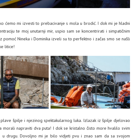
kako ćemo mi izvesti to prebacivanje s mola u brodić. I dok mi je hladni
traciju te moj unutarnji mir, uspio sam se koncentrirati i simpatičnim
z pomoć Nineka i Dominika izveli su to perfektno i začas smo se našli
 litice!
ave špilje i njezinog spektakularnog luka. Izlazak iz špilje djelovao
 morali napraviti dva puta! I dok se kristalno čisto more hvalilo svim
je u drugu. Dovoljno mi je bilo vidjeti pvu i znao sam da sa svojom