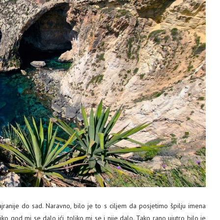
jranije do sad. Naravno, bilo je to s ciljem da posjetimo špilju imena
iko god mi se dalo ići, toliko mi se i nije dalo. Tako rano ujutro bilo je