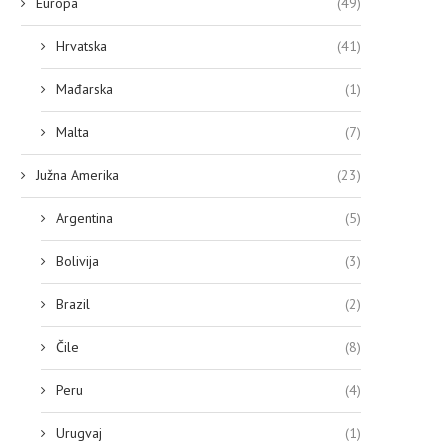
Europa
(49)
Hrvatska
(41)
Mađarska
(1)
Malta
(7)
Južna Amerika
(23)
Argentina
(5)
Bolivija
(3)
Brazil
(2)
Čile
(8)
Peru
(4)
Urugvaj
(1)