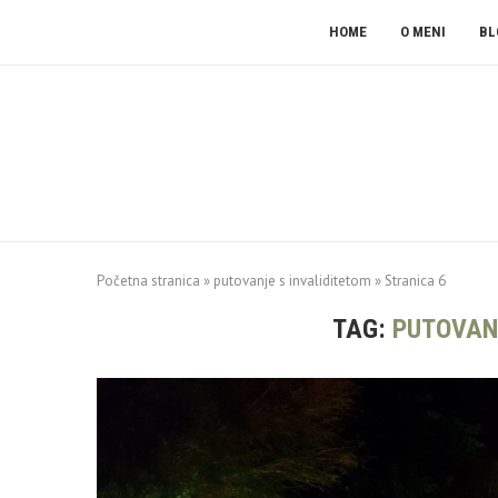
HOME
O MENI
BL
Početna stranica
»
putovanje s invaliditetom
»
Stranica 6
TAG:
PUTOVAN