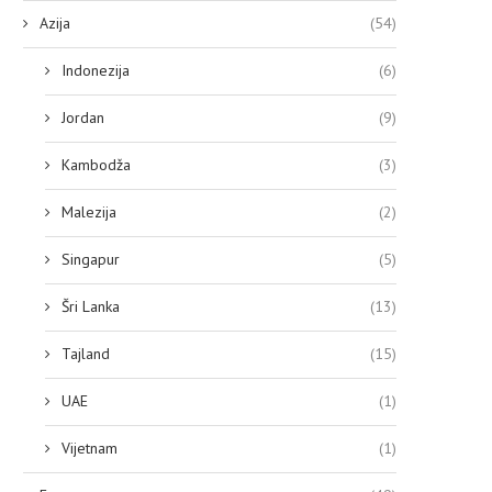
Azija
(54)
Indonezija
(6)
Jordan
(9)
Kambodža
(3)
Malezija
(2)
Singapur
(5)
Šri Lanka
(13)
Tajland
(15)
UAE
(1)
Vijetnam
(1)