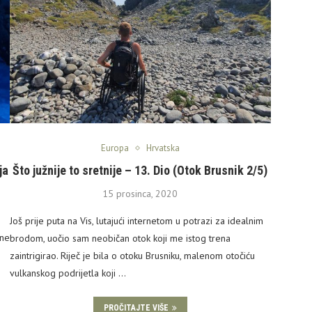
Europa
Hrvatska
ja
Što južnije to sretnije – 13. Dio (Otok Brusnik 2/5)
15 prosinca, 2020
Još prije puta na Vis, lutajući internetom u potrazi za idealnim
ine
brodom, uočio sam neobičan otok koji me istog trena
zaintrigirao. Riječ je bila o otoku Brusniku, malenom otočiću
vulkanskog podrijetla koji …
PROČITAJTE VIŠE