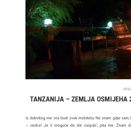
Afrik
TANZANIJA – ZEMLJA OSMIJEHA 2.
Iz dubokog me sna budi zvuk mobitela. Ne znam gdje sam, 
– sestra! „Je li moguće da ste zaspali“, pita me. Znam 