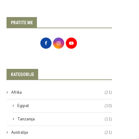
PRATITE ME
KATEGORIJE
Afrika
(21)
Egipat
(10)
Tanzanija
(11)
Australija
(21)