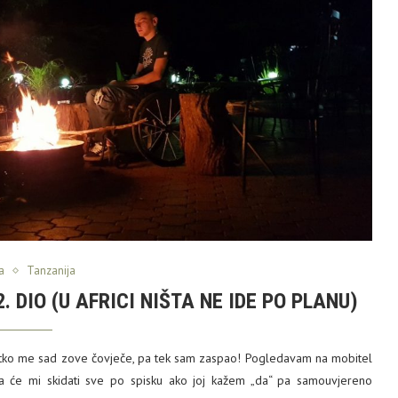
a
Tanzanija
 DIO (U AFRICI NIŠTA NE IDE PO PLANU)
tko me sad zove čovječe, pa tek sam zaspao! Pogledavam na mobitel
da će mi skidati sve po spisku ako joj kažem „da“ pa samouvjereno