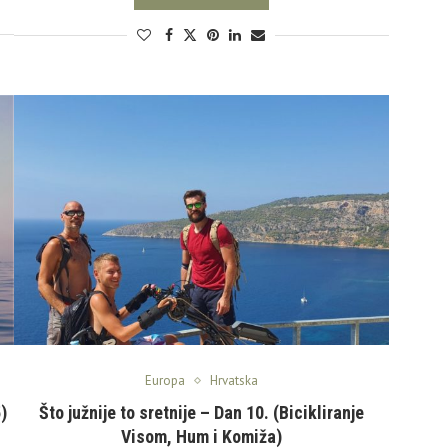
Europa
Hrvatska
)
Što južnije to sretnije – Dan 10. (Bicikliranje
Visom, Hum i Komiža)