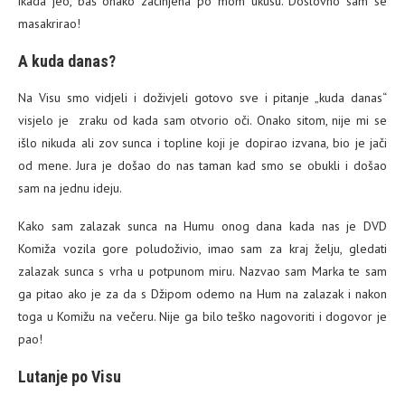
ikada jeo, baš onako začinjena po mom ukusu. Doslovno sam se
masakrirao!
A kuda danas?
Na Visu smo vidjeli i doživjeli gotovo sve i pitanje „kuda danas“
visjelo je zraku od kada sam otvorio oči. Onako sitom, nije mi se
išlo nikuda ali zov sunca i topline koji je dopirao izvana, bio je jači
od mene. Jura je došao do nas taman kad smo se obukli i došao
sam na jednu ideju.
Kako sam zalazak sunca na Humu onog dana kada nas je DVD
Komiža vozila gore poludoživio, imao sam za kraj želju, gledati
zalazak sunca s vrha u potpunom miru. Nazvao sam Marka te sam
ga pitao ako je za da s Džipom odemo na Hum na zalazak i nakon
toga u Komižu na večeru. Nije ga bilo teško nagovoriti i dogovor je
pao!
Lutanje po Visu