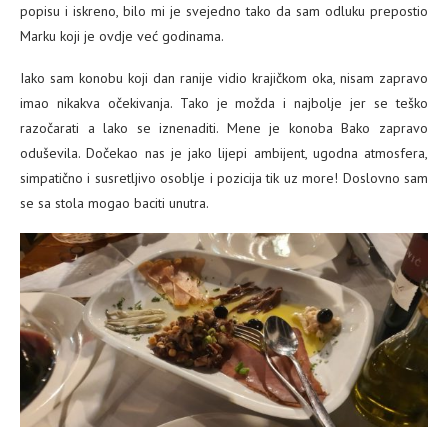
popisu i iskreno, bilo mi je svejedno tako da sam odluku prepostio
Marku koji je ovdje već godinama.
Iako sam konobu koji dan ranije vidio krajičkom oka, nisam zapravo
imao nikakva očekivanja. Tako je možda i najbolje jer se teško
razočarati a lako se iznenaditi. Mene je konoba Bako zapravo
oduševila. Dočekao nas je jako lijepi ambijent, ugodna atmosfera,
simpatično i susretljivo osoblje i pozicija tik uz more! Doslovno sam
se sa stola mogao baciti unutra.