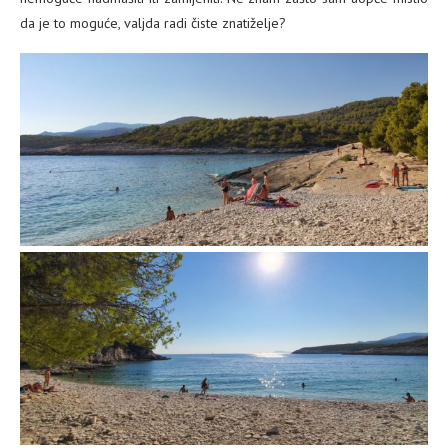
da je to moguće, valjda radi čiste znatiželje?