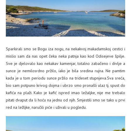
Sparkirali smo se Bogu iza nogu, na nekakvoj makadamskoj cestici i
mislio sam da nas opet čeka neka patnja kao kod Odisejeve špilje.
Sve je djelovalo kao nekakav kamenjar, totalno zabačeno i divlje a
sunce je nemilosrdno pržilo, iako je bila sredina rujna. Ne pamtim
kada je u tom periodu sunce pržilo na trideset stupnjeva.Sva sreća,
bio sam potpuno krivog dojma i ubrzo smo pronašli ulaz tj. spust do
kafića na plaži. Kako je kafić ispred imao ležaljke, nije me trebalo
pitati dvaput da li hoću na jednu od njih. Smjestili smo se tako u prvi
red na ležljke, naručili piće i uživali u pogledu.