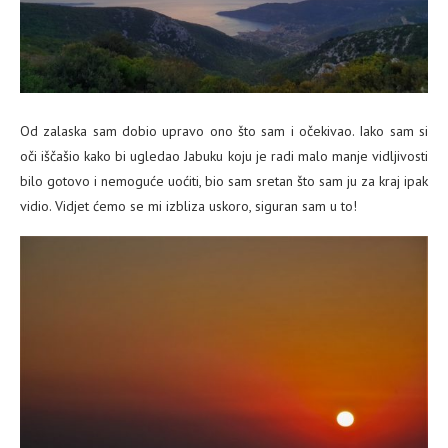
Od zalaska sam dobio upravo ono što sam i očekivao. Iako sam si
oči iščašio kako bi ugledao Jabuku koju je radi malo manje vidljivosti
bilo gotovo i nemoguće uoćiti, bio sam sretan što sam ju za kraj ipak
vidio. Vidjet ćemo se mi izbliza uskoro, siguran sam u to!