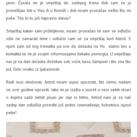
javio. Čuvala mi je smještaj do zadnjeg trena dok sam se ja
premišljao biti u Visu ili u Komiži i dok nisam pronašao nešto što mi
paše. Tko bi to još napravio danas?
Smještaj kakav sam priželjkivao, nisam pronašao te sam se odlučio
više ne zamarati time i odlučio sam se za smještaj kod Astrid. S
njom sam od tog trenutka pa sve do dolaska na Vis stalno bio u
kontaktu te mi je svojim informacijama itekako pomogla. U smještaju
nas je na dan dolaska dočekao sok, voće, kava, šamponi i tko zna što
još, čisto ovako, iz ljubaznosti.
Radi niza okolnosti, Astrid nisam uspio upoznati, što ćemo, nadam
se, ove godine ispraviti. Iako mi je izašla u susret u vezi nekih stvari
o kojima sada nebih pisao jer nije ni bitno, Astrid nam je za naš
zadnji dan odlučila prirediti još jedno iznenađenje, hobotnicu ispod
peke!