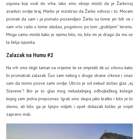
uspona koji vodi do vrha. Iako smo oboje mislili da je Žarkovoj
avanturi ovdje kraj, Marko je inzistirao da Žarko odvozi i to. Moram
priznati da sam i ja pomalo pozavidjeo Žarku na tome jer bih se i
sam vrlo rado u tome okušao, pogotovo po tom „grubljem“ terenu.
Mogu samo misliti kako je njemu bilo, no, bilo mi je drago da mu se
ta želja ispunila.
Zalazak na Humu #2
Na vrh smo stigli taman na vrijeme te se smjestili tik uz crkvicu kako
bi promatrali zalazak. Čuo sam nekog s druge strane crkvice i znao
sam da nismo posve sami ovdje. Ubrzo je od nekud došao glas „ej
Slavene“! Bio je to glas mog nekadašnjeg odbojkaškog kolege
kojeg sam jedva prepoznao. Igrali smo skupa jako kratko i bilo je to
davno, ali bilo ga je lijepo vidjeti i opet dokazati koliko je svijet
zapravo mali.