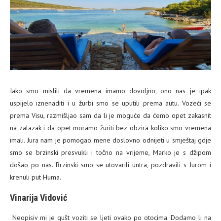
Iako smo mislili da vremena imamo dovoljno, ono nas je ipak
uspijelo iznenaditi i u žurbi smo se uputili prema autu. Vozeći se
prema Visu, razmišljao sam da li je moguće da ćemo opet zakasnit
na zalazak i da opet moramo žuriti bez obzira koliko smo vremena
imali. Jura nam je pomogao mene doslovno odnijeti u smještaj gdje
smo se brzinski presvukli i točno na vrijeme, Marko je s džipom
došao po nas. Brzinski smo se utovarili untra, pozdravili s Jurom i
krenuli put Huma.
Vinarija Vidović
Neopisiv mi je gušt voziti se ljeti ovako po otocima. Dodamo li na