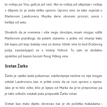
to vožnju po Visu, gušt je još veći. Ako ta vožnja još ukljućuje i vožnju
s džipom, to je onda teško opisivo. Upravo smo se tako osjećali u
Markovom Landroveru. Muzika dere, otvoreni prozori, sunce i
beštija od auta.
Shvativši da je vremena i više nego dovoljno, nisam mogao odliti
Markovom prjedlogu da putem stanemo u jednu od vinarija kako
bih kupio još koju butelju vina za doma. Učinili smo to kod Dračevog
polja, zaustavljajući se u vinariji Vidović. Tu sam se dodatno
opskrbio još kojom bocom finog Viškog vina.
Sretan Žarko
Žarko je rijetko kada pokazivao oduševljenje nećime no nije mogao
odoliti Landroveru, kao ni prikiti sreću da se vozi upravo u njemu.
Iako je to bilo očito, bilo je lijepo od Marka da je to prepoznao pa
je tako odlučio ostatak puta prepusititi Žarku volan.
Sretan kao malo dijete, dovezao nas je do početka makadama i