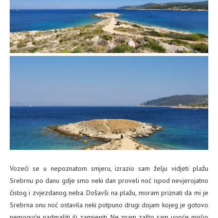
Vozeći se u nepoznatom smjeru, izrazio sam želju vidjeti plažu
Srebrnu po danu gdje smo neki dan proveli noć ispod nevjerojatno
čistog i zvjezdanog neba. Došavši na plažu, moram priznati da mi je
Srebrna onu noć ostavila neki potpuno drugi dojam kojeg je gotovo
nemoguće nadmašiti ili zamijeniti. Ne znam zašto sam uopće mislio