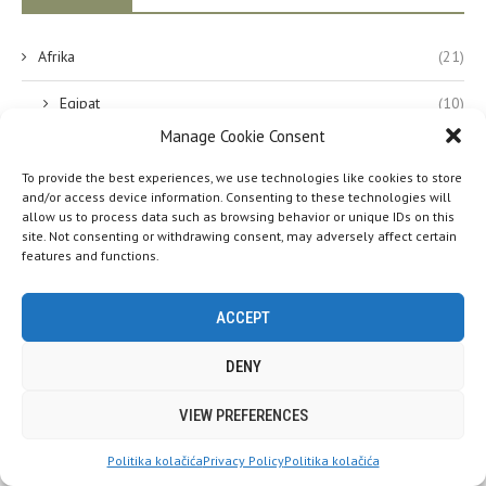
Afrika
(21)
Egipat
(10)
Manage Cookie Consent
Tanzanija
(11)
To provide the best experiences, we use technologies like cookies to store
Australija
(21)
and/or access device information. Consenting to these technologies will
allow us to process data such as browsing behavior or unique IDs on this
site. Not consenting or withdrawing consent, may adversely affect certain
Azija
(54)
features and functions.
Indonezija
(6)
ACCEPT
Jordan
(9)
DENY
Kambodža
(3)
Ove web stranice koriste kolačiće (cookies). Pretpostavljamo da ste
VIEW PREFERENCES
Malezija
(2)
OK s tim, ali možete se odjaviti ako želite.
Prihvati
Politika kolačića
Privacy Policy
Politika kolačića
Pročitaj više
Singapur
(5)