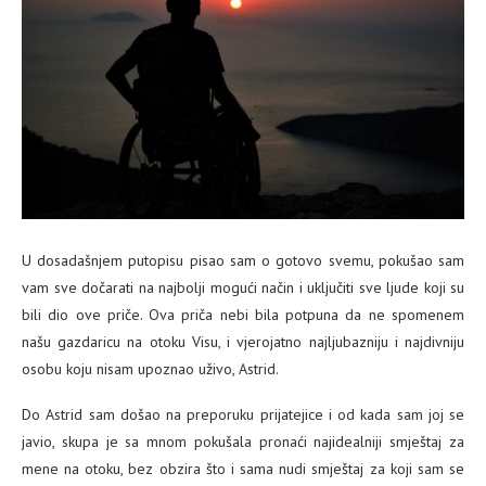
U dosadašnjem putopisu pisao sam o gotovo svemu, pokušao sam
vam sve dočarati na najbolji mogući način i uključiti sve ljude koji su
bili dio ove priče. Ova priča nebi bila potpuna da ne spomenem
našu gazdaricu na otoku Visu, i vjerojatno najljubazniju i najdivniju
osobu koju nisam upoznao uživo, Astrid.
Do Astrid sam došao na preporuku prijatejice i od kada sam joj se
javio, skupa je sa mnom pokušala pronaći najidealniji smještaj za
mene na otoku, bez obzira što i sama nudi smještaj za koji sam se