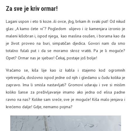
Za sve je kriv ormar!
Lagani uspon i eto ti koze..ili ovce, jbg, brkam ih svaki put! Od nikud
glas: „A kamo ćete vi“? Pogledom ulijevo i iz kamenjara izronio je
maleni kišobran i, ispod njega, kao maslina osušen, i borama kao da
je život proveo na buri, simpatičan djedica. Govori nam da smo
totalno fulali put i da se moramo skroz vratiti. Pa je li moguće?
Opet? Ormar nas je sjebao! Čekaj, postaje još bolje!
Vraćamo se, kiša lije kao iz kabla i stajemo kod ogromnih
vjetrenjača, doslovno ispod jedne od njih i gledamo u čudu kolika je
zapravo. Ima li smisla nastavljati? Gromovi udaraju i sve si mislim
koliko šanse za preživljavanje imamo ako jedna od elisa padne
ravno na nas? Kolike sam sreće, sve je moguće! Kiša malo jenjava i
krećemo dalje! Gdje, nemamo pojma?