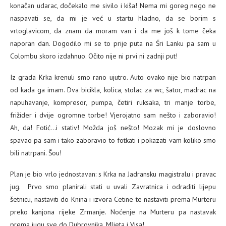
konačan udarac, dočekalo me sivilo i kiša! Nema mi goreg nego ne
naspavati se, da mi je već u startu hladno, da se borim s
vrtoglavicom, da znam da moram van i da me još k tome čeka
naporan dan. Dogodilo mi se to prije puta na Šri Lanku pa sam u
Colombu skoro izdahnuo. Očito nije ni prvi ni zadnji put!
Iz grada Krka krenuli smo rano ujutro. Auto ovako nije bio natrpan
od kada ga imam. Dva bicikla, kolica, stolac za wc, šator, madrac na
napuhavanje, kompresor, pumpa, četiri ruksaka, tri manje torbe,
frižider i dvije ogromne torbe! Vjerojatno sam nešto i zaboravio!
Ah, da! Fotić…i stativ! Možda još nešto! Mozak mi je doslovno
spavao pa sam i tako zaboravio to fotkati i pokazati vam koliko smo
bili natrpani. Šou!
Plan je bio vrlo jednostavan: s Krka na Jadransku magistralu i pravac
jug. Prvo smo planirali stati u uvali Zavratnica i odraditi lijepu
šetnicu, nastaviti do Knina i izvora Cetine te nastaviti prema Murteru
preko kanjona rijeke Zrmanje. Noćenje na Murteru pa nastavak
prema jugu sve do Dubrovnika, Mljeta i Visa!