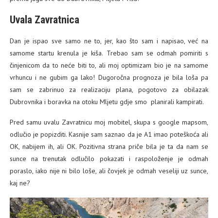
Uvala Zavratnica
Dan je ispao sve samo ne to, jer, kao što sam i napisao, već na
samome startu krenula je kiša. Trebao sam se odmah pomiriti s
činjenicom da to neće biti to, ali moj optimizam bio je na samome
vrhuncu i ne gubim ga lako! Dugoročna prognoza je bila loša pa
sam se zabrinuo za realizaciju plana, pogotovo za obilazak
Dubrovnika i boravka na otoku Mljetu gdje smo planirali kampirati.
Pred samu uvalu Zavratnicu moj mobitel, skupa s google mapsom,
odlučio je popizditi. Kasnije sam saznao da je A1 imao poteškoća ali
OK, nabijem ih, ali OK. Pozitivna strana priče bila je ta da nam se
sunce na trenutak odlučilo pokazati i raspoloženje je odmah
poraslo, iako nije ni bilo loše, ali čovjek je odmah veseliji uz sunce,
kaj ne?