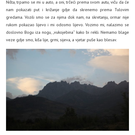
Ništa, trpamo se mi u auto, a oni, trčeći prema svom autu, viču da će
nam pokazati put i križanje gdje da skrenemo prema Tulovim
gredama. Vozili smo se za njima dok nam, na skretanju, ormar nije
rukom pokazao lijevo i mi odosmo lijevo. Vozimo mi, nalazimo se
doslovno Bogu iza nogu, „vukojebina“ kako bi rekli. Nemamo blage
veze gdje smo, kiša lije, grmi, sijeva, a vjetar puše kao blesav.