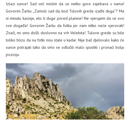
Izlazi sunce! Sad već mislim da se netko gore zajebava s nama!
Govorim Žarku: „Zamisli sad da, kod Tulovih greda izađe duga“? Ma
ni minutu kasnije, eto ti duge pored planine! Ne vjerujem da se ovo
sve događa! Govorim Žarku da fotka jer nam nitko neće vjerovati!
Znači, mi smo došli doslovno na vrh Velebita! Tulove grede su bile
toliko blizu da na fotki nisu stale u kadar. Nije baš djelovalo kako će
sunce potrajati tako da smo se odlučili malo spustiti i pronaći bolju
poziciju.