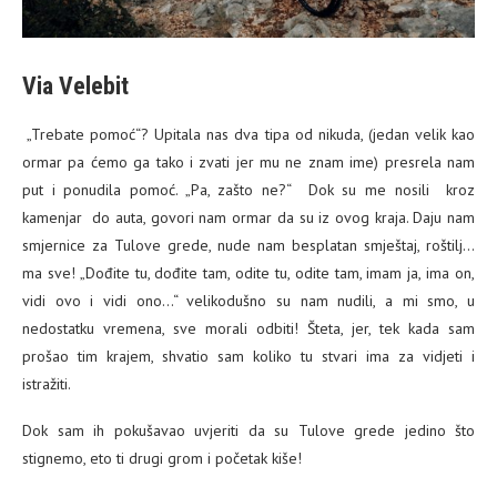
Via Velebit
„Trebate pomoć“? Upitala nas dva tipa od nikuda, (jedan velik kao
ormar pa ćemo ga tako i zvati jer mu ne znam ime) presrela nam
put i ponudila pomoć. „Pa, zašto ne?“ Dok su me nosili kroz
kamenjar do auta, govori nam ormar da su iz ovog kraja. Daju nam
smjernice za Tulove grede, nude nam besplatan smještaj, roštilj…
ma sve! „Dođite tu, dođite tam, odite tu, odite tam, imam ja, ima on,
vidi ovo i vidi ono…“ velikodušno su nam nudili, a mi smo, u
nedostatku vremena, sve morali odbiti! Šteta, jer, tek kada sam
prošao tim krajem, shvatio sam koliko tu stvari ima za vidjeti i
istražiti.
Dok sam ih pokušavao uvjeriti da su Tulove grede jedino što
stignemo, eto ti drugi grom i početak kiše!