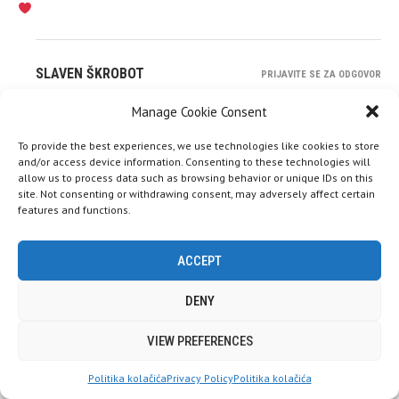
SLAVEN ŠKROBOT
PRIJAVITE SE ZA ODGOVOR
18 siječnja, 2021 - 4:45 pm
Manage Cookie Consent
Hvala tebi
To provide the best experiences, we use technologies like cookies to store
and/or access device information. Consenting to these technologies will
allow us to process data such as browsing behavior or unique IDs on this
site. Not consenting or withdrawing consent, may adversely affect certain
features and functions.
OSTAVITE KOMENTAR
ACCEPT
Morate biti
prijavljeni
da biste objavili komentar.
DENY
Ove web stranice koriste kolačiće (cookies). Pretpostavljamo da ste
VIEW PREFERENCES
OK s tim, ali možete se odjaviti ako želite.
Prihvati
Politika kolačića
Privacy Policy
Politika kolačića
Pročitaj više