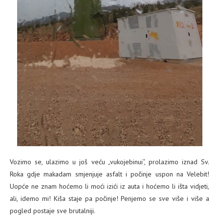
Vozimo se, ulazimo u još veću „vukojebinui“, prolazimo iznad Sv.
Roka gdje makadam smjenjuje asfalt i počinje uspon na Velebit!
Uopće ne znam hoćemo li moći izići iz auta i hoćemo li išta vidjeti,
ali, idemo mi! Kiša staje pa počinje! Penjemo se sve više i više a
pogled postaje sve brutalniji.