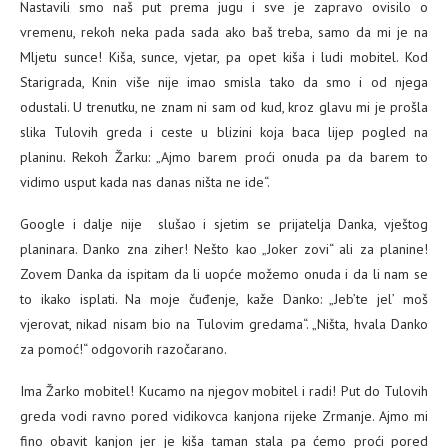
Nastavili smo naš put prema jugu i sve je zapravo ovisilo o
vremenu, rekoh neka pada sada ako baš treba, samo da mi je na
Mljetu sunce! Kiša, sunce, vjetar, pa opet kiša i ludi mobitel. Kod
Starigrada, Knin više nije imao smisla tako da smo i od njega
odustali. U trenutku, ne znam ni sam od kud, kroz glavu mi je prošla
slika Tulovih greda i ceste u blizini koja baca lijep pogled na
planinu. Rekoh Žarku: „Ajmo barem proći onuda pa da barem to
vidimo usput kada nas danas ništa ne ide“.
Google i dalje nije slušao i sjetim se prijatelja Danka, vještog
planinara. Danko zna ziher! Nešto kao „Joker zovi“ ali za planine!
Zovem Danka da ispitam da li uopće možemo onuda i da li nam se
to ikako isplati. Na moje čuđenje, kaže Danko: „Jeb’te jel’ moš
vjerovat, nikad nisam bio na Tulovim gredama“. „Ništa, hvala Danko
za pomoć!“ odgovorih razočarano.
Ima Žarko mobitel! Kucamo na njegov mobitel i radi! Put do Tulovih
greda vodi ravno pored vidikovca kanjona rijeke Zrmanje. Ajmo mi
fino obavit kanjon jer je kiša taman stala pa ćemo proći pored