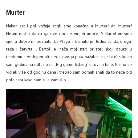
Murter
Nakon sat i pol vožnje stigli smo konačno u Murter! Ah, Murter!
Nisam mislio da ću ga ove godine vidjeti uopće! S Bartolom smo
sjeli u dobro mi poznatu „La Playu“ i krenulo je! Jedna runda, druga,
teća i četvrta! . Bartol je inače moj stari prijatelj (koji dolazi u
tandemu s Andrijom ali njega ovoga puta nažalost nije bilo) s kojim
sam godinama odlazio na „Big game fishing“ u lov na tune. Nismo se
vidjeli više od godinu dana i trebao sam odmah znati da to neće biti
pola sata kako sam si ja zamislio.