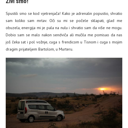
Živi smo!
Spustili smo se kod vjetrenjača! Kako je adrenalin popustio, shvatio
sam koliko sam mrtav. Oči su mi se počele sklapati, glad me
obuzela, energija mi je pala na nulu i shvatio sam da više ne mogu.
Dobio sam se malo nakon sendviča ali mučila me pomisao da nas
još čeka sat i pol vožnje, cuga s frendicom u Tisnom i cuga s mojim
dragim prijateljem Bartolom, u Murteru.