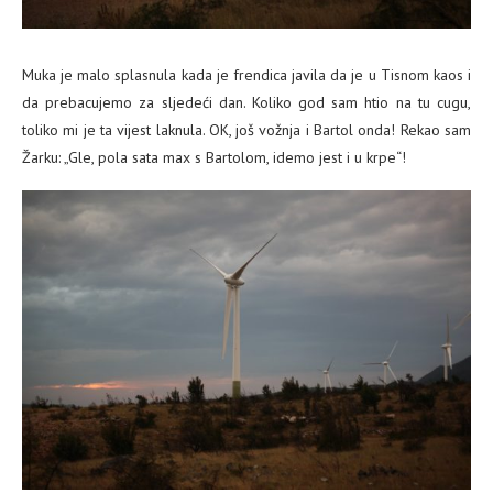
Muka je malo splasnula kada je frendica javila da je u Tisnom kaos i
da prebacujemo za sljedeći dan. Koliko god sam htio na tu cugu,
toliko mi je ta vijest laknula. OK, još vožnja i Bartol onda! Rekao sam
Žarku: „Gle, pola sata max s Bartolom, idemo jest i u krpe“!