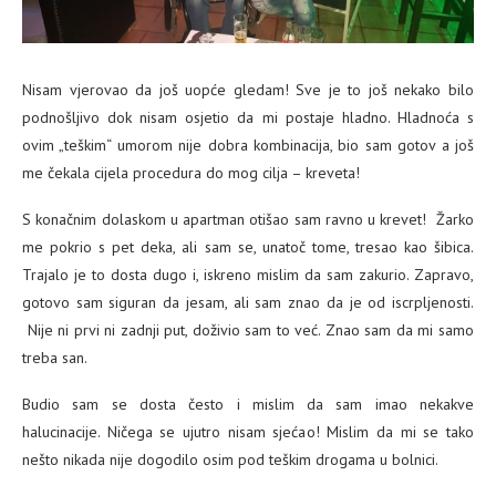
Nisam vjerovao da još uopće gledam! Sve je to još nekako bilo
podnošljivo dok nisam osjetio da mi postaje hladno. Hladnoća s
ovim „teškim“ umorom nije dobra kombinacija, bio sam gotov a još
me čekala cijela procedura do mog cilja – kreveta!
S konačnim dolaskom u apartman otišao sam ravno u krevet! Žarko
me pokrio s pet deka, ali sam se, unatoč tome, tresao kao šibica.
Trajalo je to dosta dugo i, iskreno mislim da sam zakurio. Zapravo,
gotovo sam siguran da jesam, ali sam znao da je od iscrpljenosti.
Nije ni prvi ni zadnji put, doživio sam to već. Znao sam da mi samo
treba san.
Budio sam se dosta često i mislim da sam imao nekakve
halucinacije. Ničega se ujutro nisam sjećao! Mislim da mi se tako
nešto nikada nije dogodilo osim pod teškim drogama u bolnici.